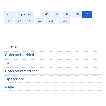
« first
‹ previous
…
516
517
518
519
520
521
522
523
524
next ›
last »
Filter op
Onderzoeksgebied
Taal
Onderzoeksmethode
Tijdsperiode
Regio