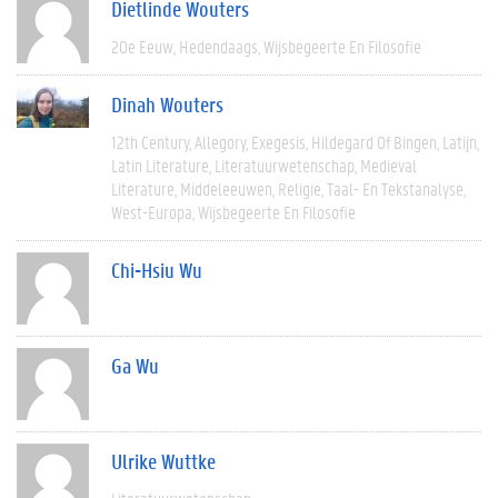
Dietlinde Wouters
20e Eeuw
Hedendaags
Wijsbegeerte En Filosofie
Dinah Wouters
12th Century
Allegory
Exegesis
Hildegard Of Bingen
Latijn
Latin Literature
Literatuurwetenschap
Medieval
Literature
Middeleeuwen
Religie
Taal- En Tekstanalyse
West-Europa
Wijsbegeerte En Filosofie
Chi-Hsiu Wu
Ga Wu
Ulrike Wuttke