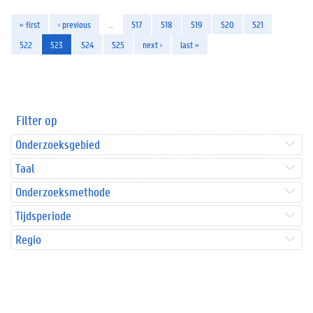
« first
‹ previous
…
517
518
519
520
521
522
523
524
525
next ›
last »
Filter op
Onderzoeksgebied
Taal
Onderzoeksmethode
Tijdsperiode
Regio