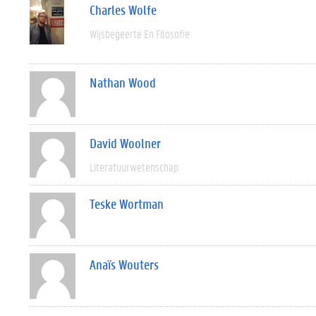
Charles Wolfe
Wijsbegeerte En Filosofie
Nathan Wood
David Woolner
Literatuurwetenschap
Teske Wortman
Anaïs Wouters