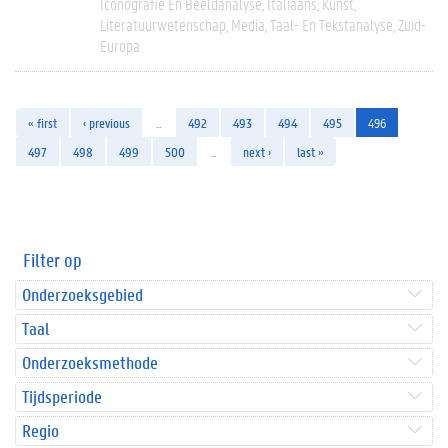
Iconografie En Beeldanalyse
Italiaans
Kunst
Literatuurwetenschap
Media
Taal- En Tekstanalyse
Zuid-
Europa
« first
‹ previous
…
492
493
494
495
496
497
498
499
500
…
next ›
last »
Filter op
Onderzoeksgebied
Taal
Onderzoeksmethode
Tijdsperiode
Regio