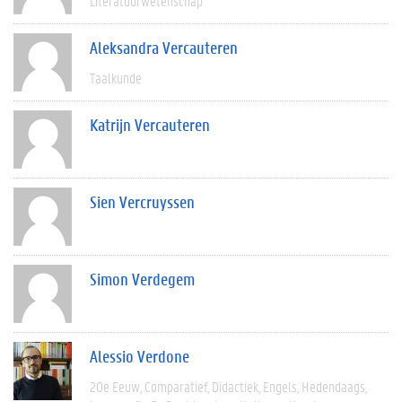
Literatuurwetenschap
Aleksandra Vercauteren
Taalkunde
Katrijn Vercauteren
Sien Vercruyssen
Simon Verdegem
Alessio Verdone
20e Eeuw
Comparatief
Didactiek
Engels
Hedendaags