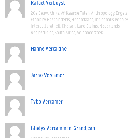
Rafaël Verbuyst
20e Eeuw
Afrika
Afrikaanse Talen
Anthropology
Engels
Ethnicity
Geschiedenis
Hedendaags
Indigenous Peoples
Interculturaliteit
Khoisan
Land Claims
Nederlands
Regiostudies
South Africa
Veldonderzoek
Hanne Vercaigne
Jarno Vercamer
Tybo Vercamer
Gladys Vercammen-Grandjean