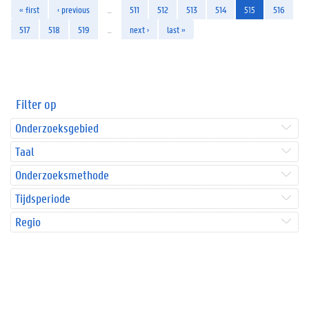
« first
‹ previous
…
511
512
513
514
515
516
517
518
519
…
next ›
last »
Filter op
Onderzoeksgebied
Taal
Onderzoeksmethode
Tijdsperiode
Regio