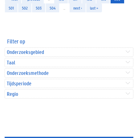
501
502
503
504
…
next ›
last »
Filter op
Onderzoeksgebied
Taal
Onderzoeksmethode
Tijdsperiode
Regio