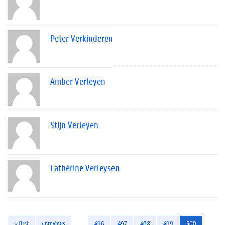
Peter Verkinderen
Amber Verleyen
Stijn Verleyen
Cathérine Verleysen
« first
‹ previous
…
496
497
498
499
500