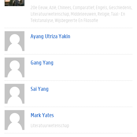
20e Eeuw
Azië
Chinees
Comparatief
Engels
Geschiedenis
Literatuurwetenschap
Middeleeuwen
Religie
Taal- En
Tekstanalyse
Wijsbegeerte En Filosofie
Ayang Utriza Yakin
Gang Yang
Sai Yang
Mark Yates
Literatuurwetenschap