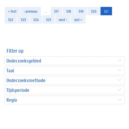
« first
‹ previous
…
517
518
519
520
521
522
523
524
525
next ›
last »
Filter op
Onderzoeksgebied
Taal
Onderzoeksmethode
Tijdsperiode
Regio