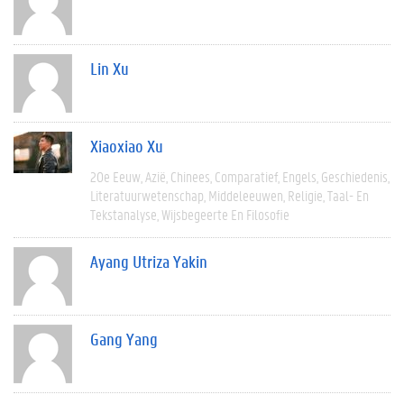
Lin Xu
Xiaoxiao Xu
20e Eeuw
Azië
Chinees
Comparatief
Engels
Geschiedenis
Literatuurwetenschap
Middeleeuwen
Religie
Taal- En
Tekstanalyse
Wijsbegeerte En Filosofie
Ayang Utriza Yakin
Gang Yang