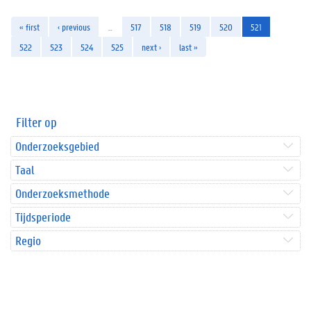
« first
‹ previous
…
517
518
519
520
521
522
523
524
525
next ›
last »
Filter op
Onderzoeksgebied
Taal
Onderzoeksmethode
Tijdsperiode
Regio