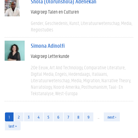
Shola (Olorunshola) Adenekan
Vakgroep Talen en Culturen
Gender
Geschiedenis
Kunst
Literatuurwetenschap
Media
Regiostudies
Simona Adinolfi
Vakgroep Letterkunde
20e Eeuw
Art And Technology
Comparative Literature
Digital Media
Engels
Hedendaags
Italiaans
Literatuurwetenschap
Media
Migration
Narrative Theory
Narratology
Noord-Amerika
Posthumanism
Taal- En
Tekstanalyse
West-Europa
1
2
3
4
5
6
7
8
9
…
next ›
last »