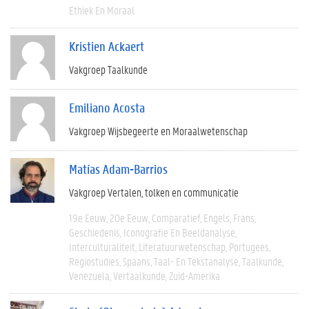
Ethiek En Moraal
Kristien Ackaert
Vakgroep Taalkunde
Emiliano Acosta
Vakgroep Wijsbegeerte en Moraalwetenschap
Matías Adam-Barrios
Vakgroep Vertalen, tolken en communicatie
19e Eeuw
20e Eeuw
Comparatief
Engels
Frans
Geschiedenis
Iconografie En Beeldanalyse
Interculturaliteit
Literatuurwetenschap
Portugees
Regiostudies
Spaans
Taal- En Tekstanalyse
Taalkunde
Venezuela
Vertaalkunde
Zuid-Amerika