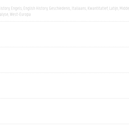
istory
Engels
English History
Geschiedenis
Italiaans
Kwantitatief
Latijn
Midd
alyse
West-Europa