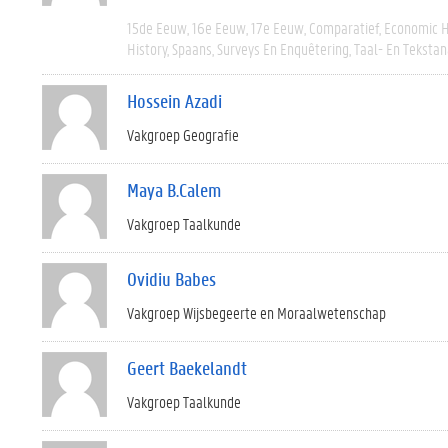
15de Eeuw
16e Eeuw
17e Eeuw
Comparatief
Economic H
History
Spaans
Surveys En Enquêtering
Taal- En Tekstan
Hossein Azadi
Vakgroep Geografie
Maya B.Calem
Vakgroep Taalkunde
Ovidiu Babes
Vakgroep Wijsbegeerte en Moraalwetenschap
Geert Baekelandt
Vakgroep Taalkunde