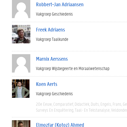
Robbert-Jan Adriaansen
Vakgroep Geschiedenis
Freek Adriaens
Vakgroep Taalkunde
Marnix Aerssens
Vakgroep Wijsbegeerte en Moraalwetenschap
Koen Aerts
Vakgroep Geschiedenis
20e Eeuw
Comparatief
Didactiek
Duits
Engels
Frans
Ge
Surveys En Enquêtering
Taal- En Tekstanalyse
Veldonde
Elmozfar (Kotoz) Ahmed