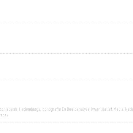
schiedenis
Hedendaags
Iconografie En Beeldanalyse
Kwantitatief
Media
Nede
rzoek