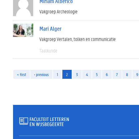
Miriam Alberico
Vakgroep Archeologie
Mari Alger
Vakgroep Vertalen, tolken en communicatie
Taalkunde
« first
‹ previous
1
2
3
4
5
6
7
8
9