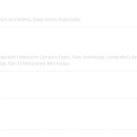
isch
Geschiedenis
Nabije Oosten
Regiostudies
paratief
Comparative Literature
Engels
Frans
Hedendaags
Iconografie En B
opa
Taal- En Tekstanalyse
West-Europa