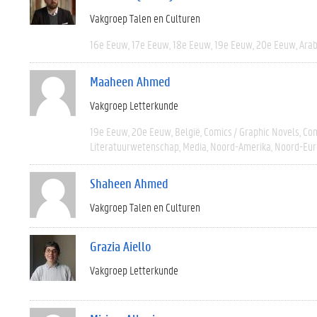
Vakgroep Talen en Culturen
16e Eeuw
17e Eeuw
18e Eeuw
19e Eeuw
20e Eeuw
Arab
Maaheen Ahmed
Vakgroep Letterkunde
19e Eeuw
20e Eeuw
België
Comics / Graphic Novels
Com
Literatuurwetenschap
Media
Noord-Amerika
Noord-Eur
Shaheen Ahmed
Vakgroep Talen en Culturen
Grazia Aiello
Vakgroep Letterkunde