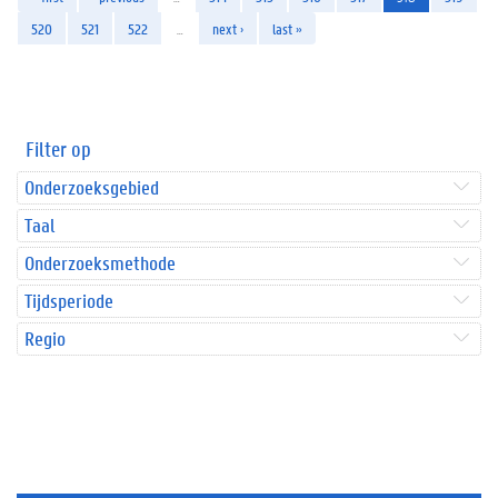
520
521
522
…
next ›
last »
Filter op
Onderzoeksgebied
Taal
Onderzoeksmethode
Tijdsperiode
Regio