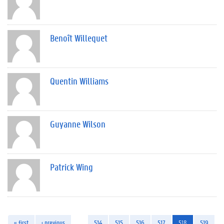
Benoît Willequet
Quentin Williams
Guyanne Wilson
Patrick Wing
« first
‹ previous
…
514
515
516
517
518
519