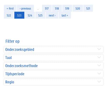
« first
‹ previous
…
517
518
519
520
521
522
523
524
525
next ›
last »
Filter op
Onderzoeksgebied
Taal
Onderzoeksmethode
Tijdsperiode
Regio