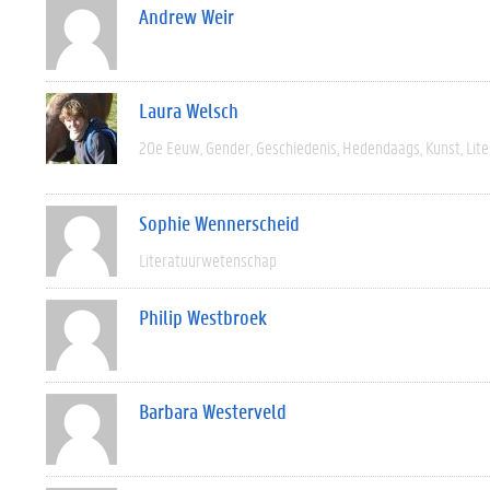
Andrew Weir
Laura Welsch
20e Eeuw
Gender
Geschiedenis
Hedendaags
Kunst
Lit
Sophie Wennerscheid
Literatuurwetenschap
Philip Westbroek
Barbara Westerveld