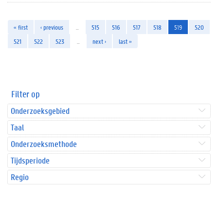
« first
‹ previous
…
515
516
517
518
519
520
521
522
523
…
next ›
last »
Filter op
Onderzoeksgebied
Taal
Onderzoeksmethode
Tijdsperiode
Regio