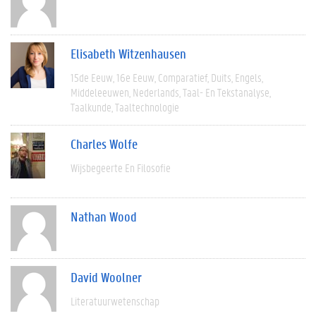
Elisabeth Witzenhausen
15de Eeuw
16e Eeuw
Comparatief
Duits
Engels
Middeleeuwen
Nederlands
Taal- En Tekstanalyse
Taalkunde
Taaltechnologie
Charles Wolfe
Wijsbegeerte En Filosofie
Nathan Wood
David Woolner
Literatuurwetenschap