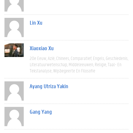
Lin Xu
Xiaoxiao Xu
20e Eeuw
Azië
Chinees
Comparatief
Engels
Geschiedenis
Literatuurwetenschap
Middeleeuwen
Religie
Taal- En
Tekstanalyse
Wijsbegeerte En Filosofie
Ayang Utriza Yakin
Gang Yang