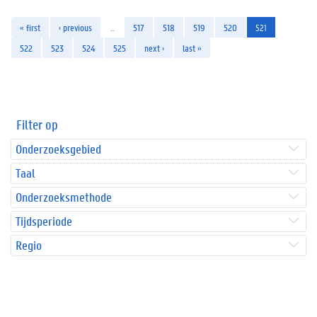
« first
‹ previous
…
517
518
519
520
521
522
523
524
525
next ›
last »
Filter op
Onderzoeksgebied
Taal
Onderzoeksmethode
Tijdsperiode
Regio