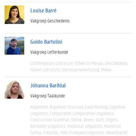
Louise Barré
Vakgroep Geschiedenis
Guido Bartolini
Vakgroep Letterkunde
Contemporary Literature
Ethiek En Moraal
Geschiedenis
Italian Literature
Literatuurwetenschap
Media
Jóhanna Barðdal
Vakgroep Taalkunde
Alignment
Argument Structure
Case Marking
Cognitive
Linguistics
Comparatief
Comparative Linguistics
Construction Grammar
Dative
Deens
Duits
Engels
Germanic Linguistics
Historical Linguistics
Historical
Syntax
Icelandic
Indo-Eureopan Linguistics
Kwantitatief