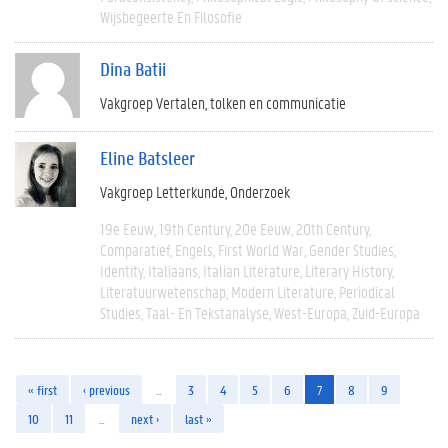
Wijsbegeerte En Filosofie
Dina Batii
Vakgroep Vertalen, tolken en communicatie
Eline Batsleer
Vakgroep Letterkunde
Onderzoek
19e Eeuw
19th Century
20e Eeuw
20th Century
Comparatief
Engels
First World War
Gender Studies
Identity
Italiaans
Italian Literature
Literary History
Literatuurwetenschap
Modern Literature
Periodical
Studies
Taal- En Tekstanalyse
West-Europa
Zuid-Europa
« first
‹ previous
…
3
4
5
6
7
8
9
10
11
…
next ›
last »