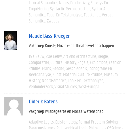
Lexical Semantics
Noors
Productivity
Surveys En
Enquêtering
Syntactic Reconstruction
Syntax And
Semantics
Taal- En Tekstanalyse
Taalkunde
Verbal
Semantics
Zweeds
Maude Bass-Krueger
Vakgroep Kunst-, Muziek- en Theaterwetenschappen
19e Eeuw
20e Eeuw
Art And Architecture
België
Comparatief
Cultural History
Engels
Exhibitions
Fashion
Studies
Frans
Gender
Geschiedenis
Iconografie En
Beeldanalyse
Kunst
Material Culture Studies
Museum
History
Noord-Amerika
Taal- En Tekstanalyse
Veldonderzoek
Visual Studies
West-Europa
Diderik Batens
Vakgroep Wijsbegeerte en Moraalwetenschap
Adaptive Logics
Epistemology
Formal Problem-Solving
Paraconsistency
Philosophical Logic
Philosophy Of Science