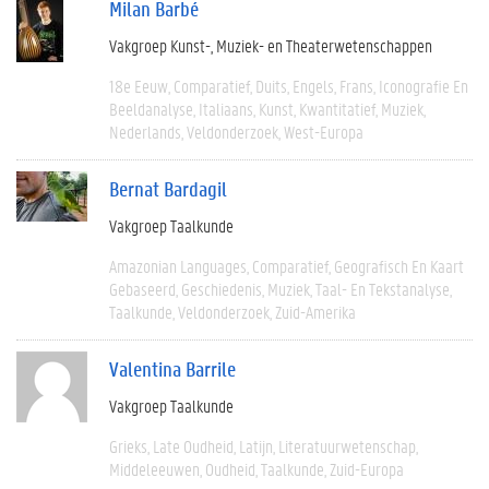
Milan Barbé
Vakgroep Kunst-, Muziek- en Theaterwetenschappen
18e Eeuw
Comparatief
Duits
Engels
Frans
Iconografie En
Beeldanalyse
Italiaans
Kunst
Kwantitatief
Muziek
Nederlands
Veldonderzoek
West-Europa
Bernat Bardagil
Vakgroep Taalkunde
Amazonian Languages
Comparatief
Geografisch En Kaart
Gebaseerd
Geschiedenis
Muziek
Taal- En Tekstanalyse
Taalkunde
Veldonderzoek
Zuid-Amerika
Valentina Barrile
Vakgroep Taalkunde
Grieks
Late Oudheid
Latijn
Literatuurwetenschap
Middeleeuwen
Oudheid
Taalkunde
Zuid-Europa