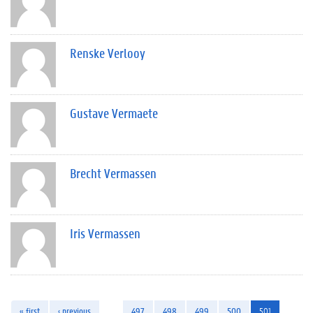
Renske Verlooy
Gustave Vermaete
Brecht Vermassen
Iris Vermassen
« first
‹ previous
…
497
498
499
500
501