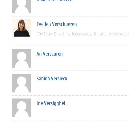
Evelien Verschueren
20e Eeuw
Didactiek
Hedendaags
Literatuurwetenschap
An Verscuren
Sabina Versieck
Ine Versigghel