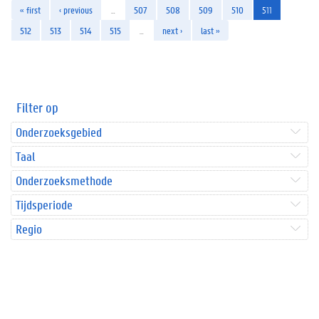
« first
‹ previous
…
507
508
509
510
511
512
513
514
515
…
next ›
last »
Filter op
Onderzoeksgebied
Taal
Onderzoeksmethode
Tijdsperiode
Regio