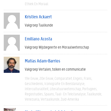
Ethiek En Moraal
Kristien Ackaert
Vakgroep Taalkunde
Emiliano Acosta
Vakgroep Wijsbegeerte en Moraalwetenschap
Matías Adam-Barrios
Vakgroep Vertalen, tolken en communicatie
19e Eeuw
20e Eeuw
Comparatief
Engels
Frans
Geschiedenis
Iconografie En Beeldanalyse
Interculturaliteit
Literatuurwetenschap
Portugees
Regiostudies
Spaans
Taal- En Tekstanalyse
Taalkunde
Venezuela
Vertaalkunde
Zuid-Amerika