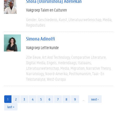
Shola (Olorunshola) Adenekan
Vakgroep Talen en Culturen
Gender
Geschiedenis
Kunst
Literatuurwetenschap
Media
Regiostudies
Simona Adinolfi
Vakgroep Letterkunde
20e Eeuw
Art And Technology
Comparative Literature
Digital Media
Engels
Hedendaags
Italiaans
Literatuurwetenschap
Media
Migration
Narrative Theory
Narratology
Noord-Amerika
Posthumanism
Taal- En
Tekstanalyse
West-Europa
1
2
3
4
5
6
7
8
9
…
next ›
last »