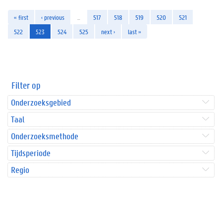
« first
‹ previous
…
517
518
519
520
521
522
523
524
525
next ›
last »
Filter op
Onderzoeksgebied
Taal
Onderzoeksmethode
Tijdsperiode
Regio