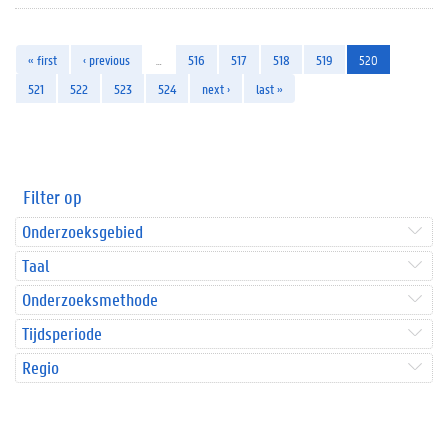
« first
‹ previous
…
516
517
518
519
520
521
522
523
524
next ›
last »
Filter op
Onderzoeksgebied
Taal
Onderzoeksmethode
Tijdsperiode
Regio