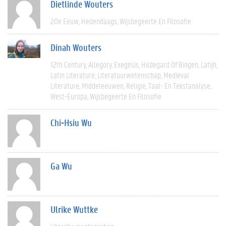
Dietlinde Wouters
20e Eeuw
Hedendaags
Wijsbegeerte En Filosofie
Dinah Wouters
12th Century
Allegory
Exegesis
Hildegard Of Bingen
Latijn
Latin Literature
Literatuurwetenschap
Medieval
Literature
Middeleeuwen
Religie
Taal- En Tekstanalyse
West-Europa
Wijsbegeerte En Filosofie
Chi-Hsiu Wu
Ga Wu
Ulrike Wuttke