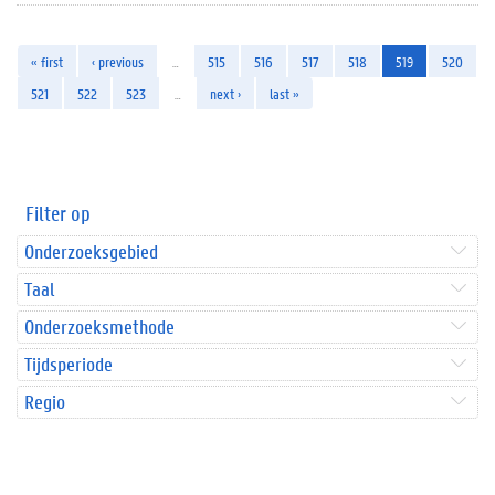
« first
‹ previous
…
515
516
517
518
519
520
521
522
523
…
next ›
last »
Filter op
Onderzoeksgebied
Taal
Onderzoeksmethode
Tijdsperiode
Regio