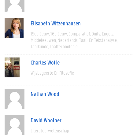
Elisabeth Witzenhausen
15de Eeuw
16e Eeuw
Comparatief
Duits
Engels
Middeleeuwen
Nederlands
Taal- En Tekstanalyse
Taalkunde
Taaltechnologie
Charles Wolfe
Wijsbegeerte En Filosofie
Nathan Wood
David Woolner
Literatuurwetenschap