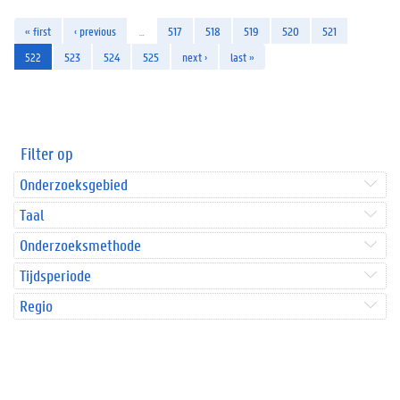
« first
‹ previous
…
517
518
519
520
521
522
523
524
525
next ›
last »
Filter op
Onderzoeksgebied
Taal
Onderzoeksmethode
Tijdsperiode
Regio