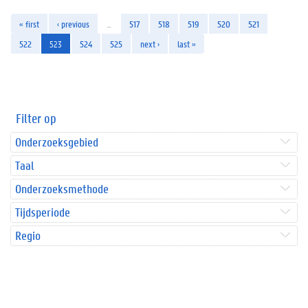
« first
‹ previous
…
517
518
519
520
521
522
523
524
525
next ›
last »
Filter op
Onderzoeksgebied
Taal
Onderzoeksmethode
Tijdsperiode
Regio