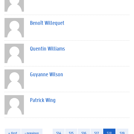
Benoît Willequet
Quentin Williams
Guyanne Wilson
Patrick Wing
« first
‹ previous
…
514
515
516
517
518
519