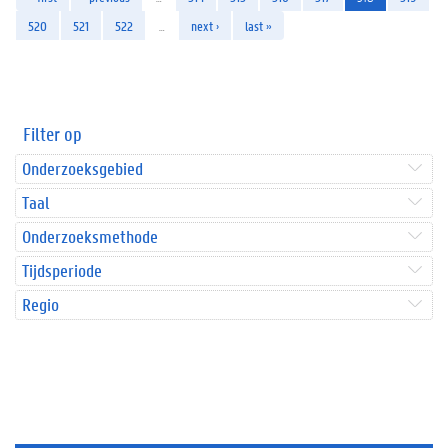
520
521
522
…
next ›
last »
Filter op
Onderzoeksgebied
Taal
Onderzoeksmethode
Tijdsperiode
Regio