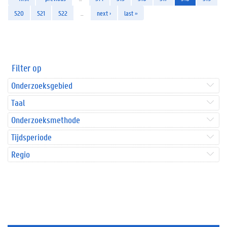
520
521
522
…
next ›
last »
Filter op
Onderzoeksgebied
Taal
Onderzoeksmethode
Tijdsperiode
Regio