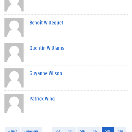
Benoît Willequet
Quentin Williams
Guyanne Wilson
Patrick Wing
« first
‹ previous
…
514
515
516
517
518
519