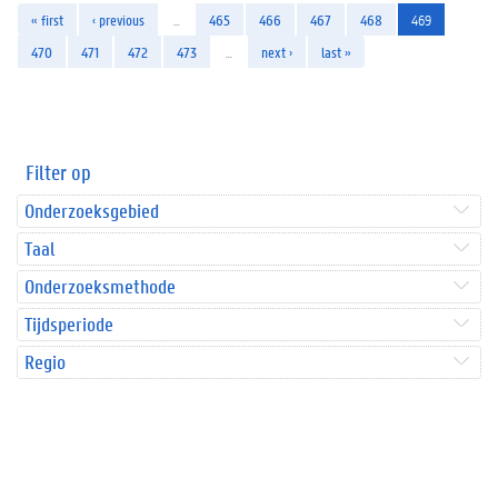
« first
‹ previous
…
465
466
467
468
469
470
471
472
473
…
next ›
last »
Filter op
Onderzoeksgebied
Taal
Onderzoeksmethode
Tijdsperiode
Regio