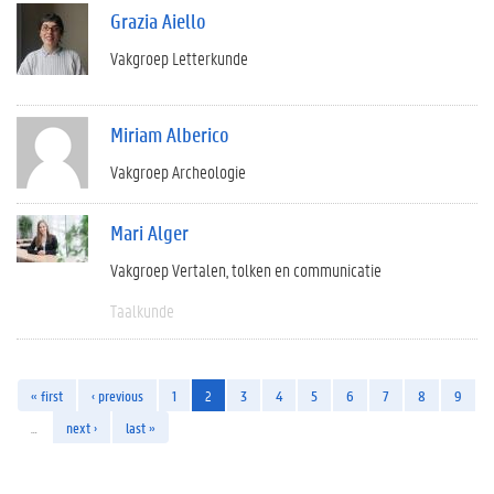
Grazia Aiello
Vakgroep Letterkunde
Miriam Alberico
Vakgroep Archeologie
Mari Alger
Vakgroep Vertalen, tolken en communicatie
Taalkunde
« first
‹ previous
1
2
3
4
5
6
7
8
9
…
next ›
last »