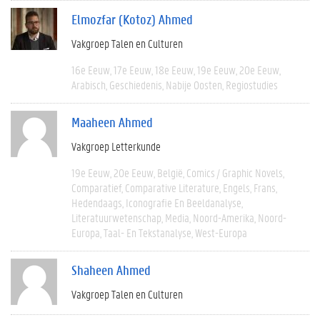
Elmozfar (Kotoz) Ahmed
Vakgroep Talen en Culturen
16e Eeuw
17e Eeuw
18e Eeuw
19e Eeuw
20e Eeuw
Arabisch
Geschiedenis
Nabije Oosten
Regiostudies
Maaheen Ahmed
Vakgroep Letterkunde
19e Eeuw
20e Eeuw
België
Comics / Graphic Novels
Comparatief
Comparative Literature
Engels
Frans
Hedendaags
Iconografie En Beeldanalyse
Literatuurwetenschap
Media
Noord-Amerika
Noord-
Europa
Taal- En Tekstanalyse
West-Europa
Shaheen Ahmed
Vakgroep Talen en Culturen