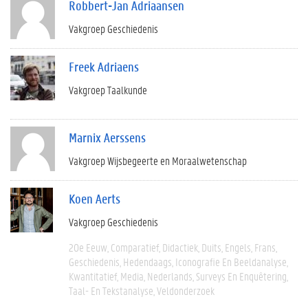
Robbert-Jan Adriaansen
Vakgroep Geschiedenis
Freek Adriaens
Vakgroep Taalkunde
Marnix Aerssens
Vakgroep Wijsbegeerte en Moraalwetenschap
Koen Aerts
Vakgroep Geschiedenis
20e Eeuw
Comparatief
Didactiek
Duits
Engels
Frans
Geschiedenis
Hedendaags
Iconografie En Beeldanalyse
Kwantitatief
Media
Nederlands
Surveys En Enquêtering
Taal- En Tekstanalyse
Veldonderzoek