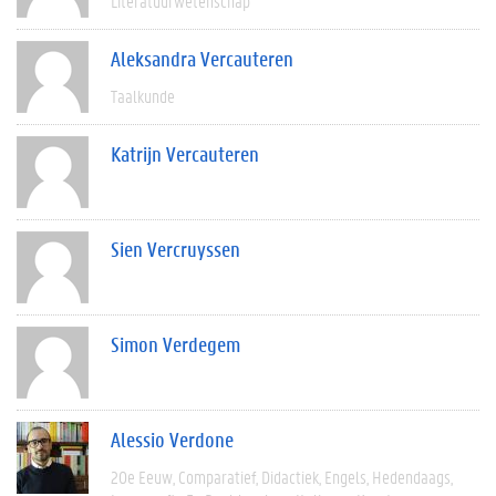
Literatuurwetenschap
Aleksandra Vercauteren
Taalkunde
Katrijn Vercauteren
Sien Vercruyssen
Simon Verdegem
Alessio Verdone
20e Eeuw
Comparatief
Didactiek
Engels
Hedendaags