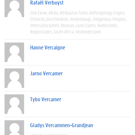
Rafaël Verbuyst
20e Eeuw
Afrika
Afrikaanse Talen
Anthropology
Engels
Ethnicity
Geschiedenis
Hedendaags
Indigenous Peoples
Interculturaliteit
Khoisan
Land Claims
Nederlands
Regiostudies
South Africa
Veldonderzoek
Hanne Vercaigne
Jarno Vercamer
Tybo Vercamer
Gladys Vercammen-Grandjean