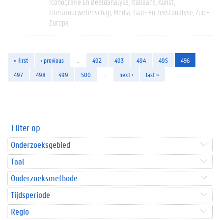
Iconografie En Beeldanalyse
Italiaans
Kunst
Literatuurwetenschap
Media
Taal- En Tekstanalyse
Zuid-
Europa
« first
‹ previous
…
492
493
494
495
496
497
498
499
500
…
next ›
last »
Filter op
Onderzoeksgebied
Taal
Onderzoeksmethode
Tijdsperiode
Regio