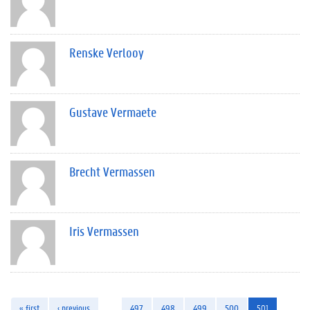
Renske Verlooy
Gustave Vermaete
Brecht Vermassen
Iris Vermassen
« first
‹ previous
…
497
498
499
500
501