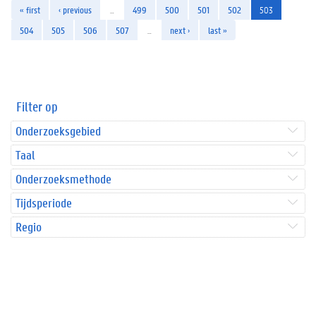
« first
‹ previous
…
499
500
501
502
503
504
505
506
507
…
next ›
last »
Filter op
Onderzoeksgebied
Taal
Onderzoeksmethode
Tijdsperiode
Regio