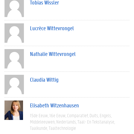
Tobias Wissler
Lucrèce Wittevrongel
Nathalie Wittevrongel
Claudia Wittig
Elisabeth Witzenhausen
15de Eeuw
16e Eeuw
Comparatief
Duits
Engels
Middeleeuwen
Nederlands
Taal- En Tekstanalyse
Taalkunde
Taaltechnologie