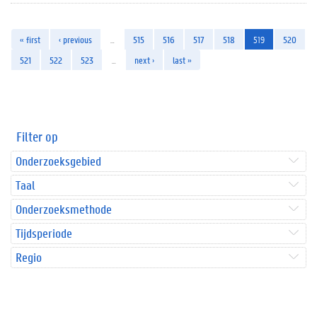
« first
‹ previous
…
515
516
517
518
519
520
521
522
523
…
next ›
last »
Filter op
Onderzoeksgebied
Taal
Onderzoeksmethode
Tijdsperiode
Regio