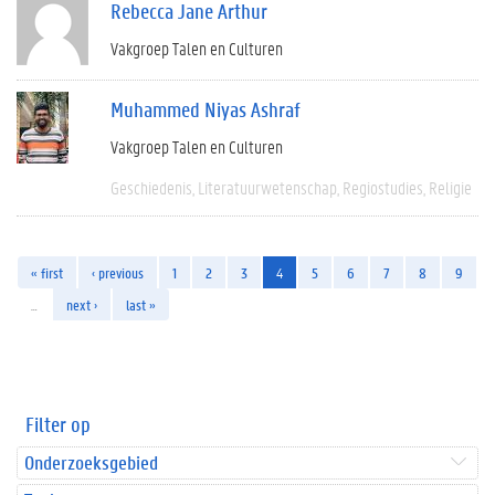
Rebecca Jane Arthur
Vakgroep Talen en Culturen
Muhammed Niyas Ashraf
Vakgroep Talen en Culturen
Geschiedenis
Literatuurwetenschap
Regiostudies
Religie
« first
‹ previous
1
2
3
4
5
6
7
8
9
…
next ›
last »
Filter op
Onderzoeksgebied