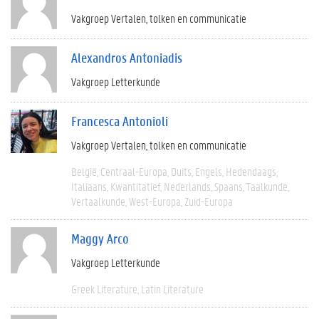
Vakgroep Vertalen, tolken en communicatie
Alexandros Antoniadis
Vakgroep Letterkunde
Francesca Antonioli
Vakgroep Vertalen, tolken en communicatie
België
Centraal-Europa
Duits
Engels
Hedendaags
Italiaans
Kwantitatief
Nederlands
Spaans
Taalkunde
Vertaalkunde
West-Europa
Zuid-Europa
Maggy Arco
Vakgroep Letterkunde
Greek Literature
Latin Literature