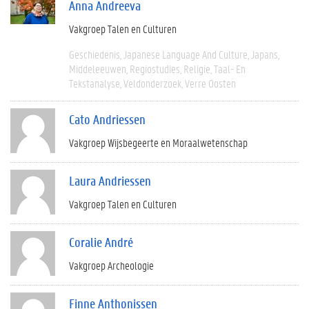
Anna Andreeva
Vakgroep Talen en Culturen
Geschiedenis
Japanese Language And Culture
Japans
Middeleeuwen
Regiostudies
Religie
Taal- En
Tekstanalyse
Veldonderzoek
Verre Oosten
Cato Andriessen
Vakgroep Wijsbegeerte en Moraalwetenschap
Laura Andriessen
Vakgroep Talen en Culturen
Coralie André
Vakgroep Archeologie
Finne Anthonissen