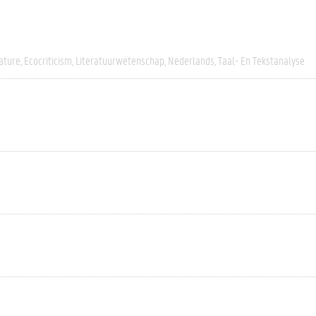
ature
Ecocriticism
Literatuurwetenschap
Nederlands
Taal- En Tekstanalyse