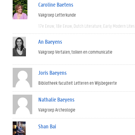
Caroline Baetens
Vakgroep Letterkunde
17e Eeuw
18e Eeuw
Dutch Literature
Early Modern Liter
An Baeyens
Vakgroep Vertalen, tolken en communicatie
Joris Baeyens
Bibliotheek faculteit Letteren en Wijsbegeerte
Nathalie Baeyens
Vakgroep Archeologie
Shan Bai