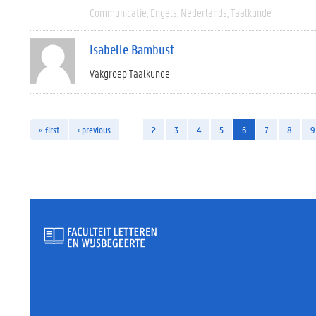
Communicatie
Engels
Nederlands
Taalkunde
Isabelle Bambust
Vakgroep Taalkunde
« first
‹ previous
…
2
3
4
5
6
7
8
9