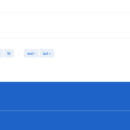
10
…
next ›
last »