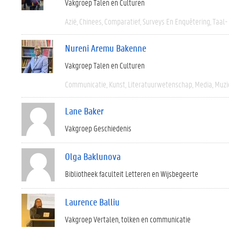
Vakgroep Talen en Culturen
Azië
Chinees
Comparatief
Surveys En Enquêtering
Taal-
Nureni Aremu Bakenne
Vakgroep Talen en Culturen
Communicatie
Kunst
Literatuurwetenschap
Media
Muzi
Lane Baker
Vakgroep Geschiedenis
Olga Baklunova
Bibliotheek faculteit Letteren en Wijsbegeerte
Laurence Balliu
Vakgroep Vertalen, tolken en communicatie