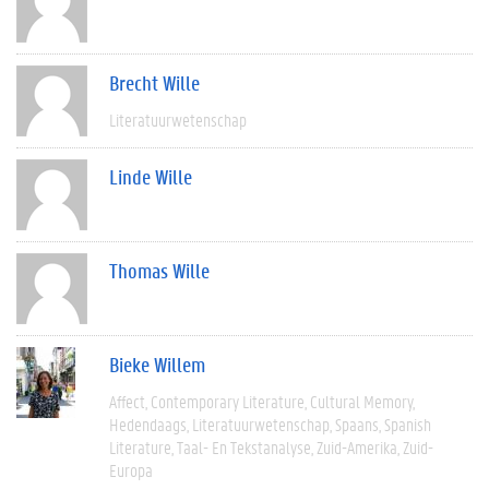
Brecht Wille
Literatuurwetenschap
Linde Wille
Thomas Wille
Bieke Willem
Affect
Contemporary Literature
Cultural Memory
Hedendaags
Literatuurwetenschap
Spaans
Spanish
Literature
Taal- En Tekstanalyse
Zuid-Amerika
Zuid-
Europa