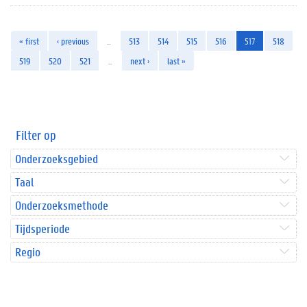
« first
‹ previous
…
513
514
515
516
517
518
519
520
521
…
next ›
last »
Filter op
Onderzoeksgebied
Taal
Onderzoeksmethode
Tijdsperiode
Regio