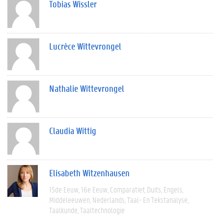
Tobias Wissler
Lucrèce Wittevrongel
Nathalie Wittevrongel
Claudia Wittig
Elisabeth Witzenhausen
15de Eeuw
16e Eeuw
Comparatief
Duits
Engels
Middeleeuwen
Nederlands
Taal- En Tekstanalyse
Taalkunde
Taaltechnologie