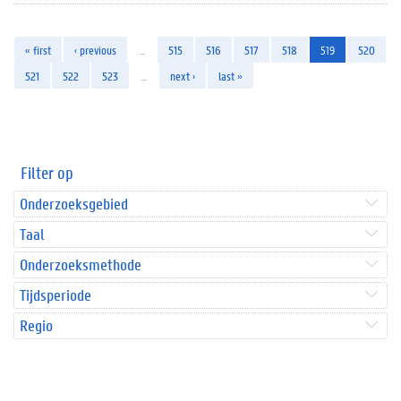
« first
‹ previous
…
515
516
517
518
519
520
521
522
523
…
next ›
last »
Filter op
Onderzoeksgebied
Taal
Onderzoeksmethode
Tijdsperiode
Regio