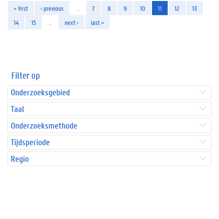
« first
‹ previous
…
7
8
9
10
11
12
13
14
15
…
next ›
last »
Filter op
Onderzoeksgebied
Taal
Onderzoeksmethode
Tijdsperiode
Regio