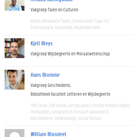
Vakgroep Talen en Culturen
Afrika
Afrikaanse Talen
Comparatief
Taal- En
Tekstanalyse
Taalkunde
Veldonderzoek
Kjell Bleys
Vakgroep Wijsbegeerte en Moraalwetenschap
Hans Blomme
Vakgroep Geschiedenis
Bibliotheek faculteit Letteren en Wijsbegeerte
19e Eeuw
20e Eeuw
Cartography
Cultural History
Digital
Humanities
Geografisch En Kaart Gebaseerd
Geschiedenis
Hedendaags
Social History
William Blondeel