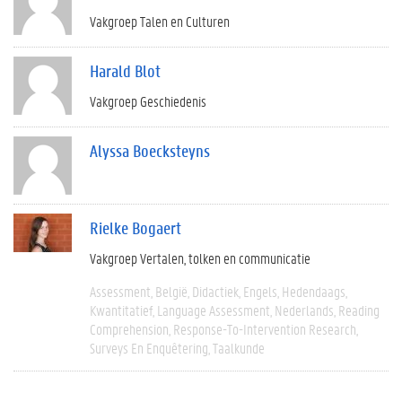
Vakgroep Talen en Culturen
Harald Blot
Vakgroep Geschiedenis
Alyssa Boecksteyns
Rielke Bogaert
Vakgroep Vertalen, tolken en communicatie
Assessment
België
Didactiek
Engels
Hedendaags
Kwantitatief
Language Assessment
Nederlands
Reading
Comprehension
Response-To-Intervention Research
Surveys En Enquêtering
Taalkunde