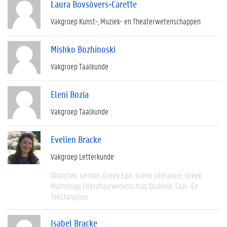
Laura Bovsòvers-Carette
Vakgroep Kunst-, Muziek- en Theaterwetenschappen
Mishko Bozhinoski
Vakgroep Taalkunde
Eleni Bozia
Vakgroep Taalkunde
Evelien Bracke
Vakgroep Letterkunde
Didactiek
Gender
Greek Epic
Greek Literature
Greek
Mythology
Literatuurwetenschap
Oudheid
Taal- En
Tekstanalyse
Isabel Bracke