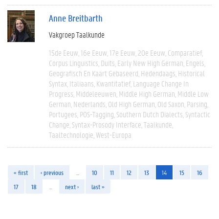
Anne Breitbarth
Vakgroep Taalkunde
15de Eeuw
16e Eeuw
17e Eeuw
20e Eeuw
Comparatief
Corpus Linguistics
Duits
Early New High German
Engels
Geografisch En Kaart Gebaseerd
Hedendaags
Historical
Syntax
Italiaans
Kwantitatief
Language Change In
Progress
Middeleeuwen
Middle High German
Middle Low
German
Nederlands
Old High German
Old Saxon
Parsing
Portugees
POS-Tagging
Southern Dutch Dialects
Syntactic
Change
Syntax-Prosody Interface
Taalkunde
Taaltechnologie
West-Europa
« first
‹ previous
…
10
11
12
13
14
15
16
17
18
…
next ›
last »