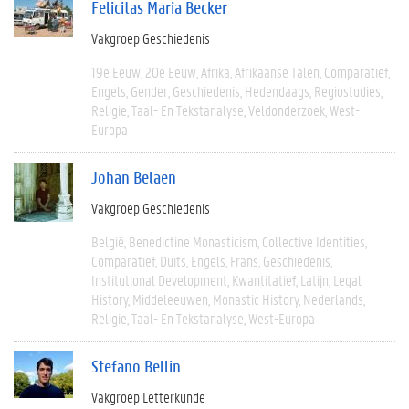
Felicitas Maria Becker
Vakgroep Geschiedenis
19e Eeuw
20e Eeuw
Afrika
Afrikaanse Talen
Comparatief
Engels
Gender
Geschiedenis
Hedendaags
Regiostudies
Religie
Taal- En Tekstanalyse
Veldonderzoek
West-
Europa
Johan Belaen
Vakgroep Geschiedenis
België
Benedictine Monasticism
Collective Identities
Comparatief
Duits
Engels
Frans
Geschiedenis
Institutional Development
Kwantitatief
Latijn
Legal
History
Middeleeuwen
Monastic History
Nederlands
Religie
Taal- En Tekstanalyse
West-Europa
Stefano Bellin
Vakgroep Letterkunde