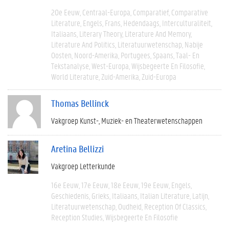
20e Eeuw
Centraal-Europa
Comparatief
Comparative
Literature
Engels
Frans
Hedendaags
Interculturaliteit
Italiaans
Literary Theory
Literature And Memory
Literature And Politics
Literatuurwetenschap
Nabije
Oosten
Noord-Amerika
Portugees
Spaans
Taal- En
Tekstanalyse
West-Europa
Wijsbegeerte En Filosofie
World Literature
Zuid-Amerika
Zuid-Europa
Thomas Bellinck
Vakgroep Kunst-, Muziek- en Theaterwetenschappen
Aretina Bellizzi
Vakgroep Letterkunde
16e Eeuw
17e Eeuw
18e Eeuw
19e Eeuw
Engels
Geschiedenis
Grieks
Italiaans
Italian Literature
Latijn
Literatuurwetenschap
Oudheid
Reception Of Classics
Reception Studies
Wijsbegeerte En Filosofie