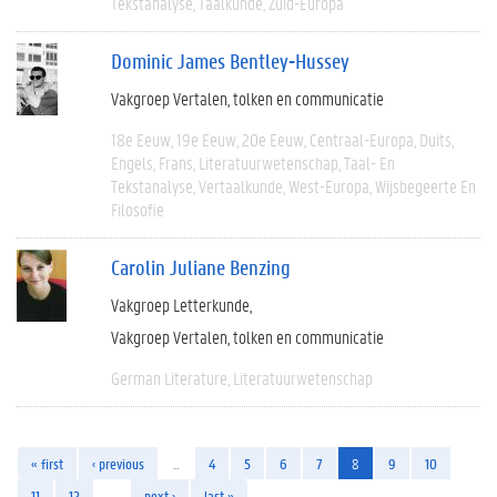
Tekstanalyse
Taalkunde
Zuid-Europa
Dominic James Bentley-Hussey
Vakgroep Vertalen, tolken en communicatie
18e Eeuw
19e Eeuw
20e Eeuw
Centraal-Europa
Duits
Engels
Frans
Literatuurwetenschap
Taal- En
Tekstanalyse
Vertaalkunde
West-Europa
Wijsbegeerte En
Filosofie
Carolin Juliane Benzing
Vakgroep Letterkunde
Vakgroep Vertalen, tolken en communicatie
German Literature
Literatuurwetenschap
« first
‹ previous
…
4
5
6
7
8
9
10
11
12
…
next ›
last »