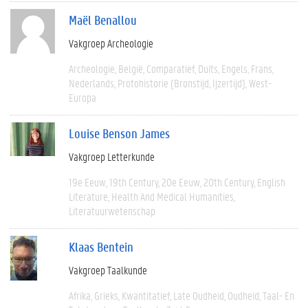
Maël Benallou
Vakgroep Archeologie
Archeologie
België
Comparatief
Duits
Engels
Frans
Nederlands
Protohistorie (bronstijd, Ijzertijd)
West-
Europa
Louise Benson James
Vakgroep Letterkunde
19e Eeuw
19th Century
20e Eeuw
20th Century
English
Literature
Health And Medical Humanities
Literatuurwetenschap
Klaas Bentein
Vakgroep Taalkunde
Afrika
Grieks
Kwantitatief
Late Oudheid
Oudheid
Taal- En