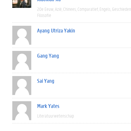
20e Eeuw
Azië
Chinees
Comparatief
Engels
Geschieden
Filosofie
Ayang Utriza Yakin
Gang Yang
Sai Yang
Mark Yates
Literatuurwetenschap