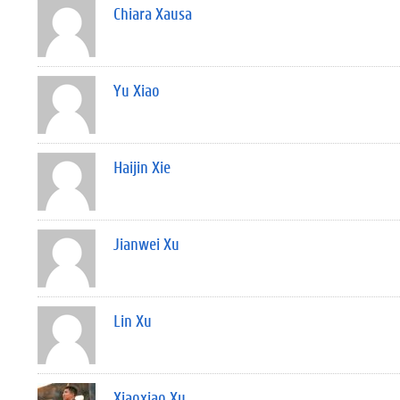
Chiara Xausa
Yu Xiao
Haijin Xie
Jianwei Xu
Lin Xu
Xiaoxiao Xu