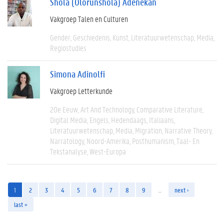
Shola (Olorunshola) Adenekan
Vakgroep Talen en Culturen
Gender
Geschiedenis
Kunst
Literatuurwetenschap
Media
Regiostudies
Simona Adinolfi
Vakgroep Letterkunde
20e Eeuw
Art And Technology
Comparative Literature
Digital Media
Engels
Hedendaags
Italiaans
Literatuurwetenschap
Media
Migration
Narrative Theory
Narratology
Noord-Amerika
Posthumanism
Taal- En
Tekstanalyse
West-Europa
1
2
3
4
5
6
7
8
9
…
next ›
last »