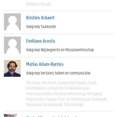
Ethiek En Moraal
Kristien Ackaert
Vakgroep Taalkunde
Emiliano Acosta
Vakgroep Wijsbegeerte en Moraalwetenschap
Matías Adam-Barrios
Vakgroep Vertalen, tolken en communicatie
19e Eeuw
20e Eeuw
Comparatief
Engels
Frans
Geschiedenis
Iconografie En Beeldanalyse
Interculturaliteit
Literatuurwetenschap
Portugees
Regiostudies
Spaans
Taal- En Tekstanalyse
Taalkunde
Venezuela
Vertaalkunde
Zuid-Amerika