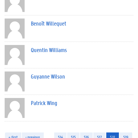
Benoît Willequet
Quentin Williams
Guyanne Wilson
Patrick Wing
« first
‹ previous
…
514
515
516
517
518
519