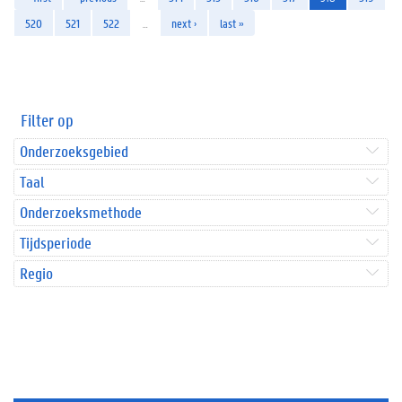
520
521
522
…
next ›
last »
Filter op
Onderzoeksgebied
Taal
Onderzoeksmethode
Tijdsperiode
Regio