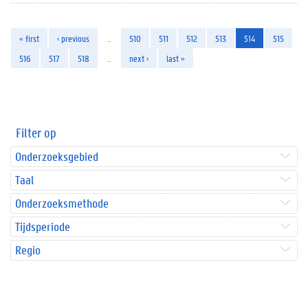
« first
‹ previous
…
510
511
512
513
514
515
516
517
518
…
next ›
last »
Filter op
Onderzoeksgebied
Taal
Onderzoeksmethode
Tijdsperiode
Regio