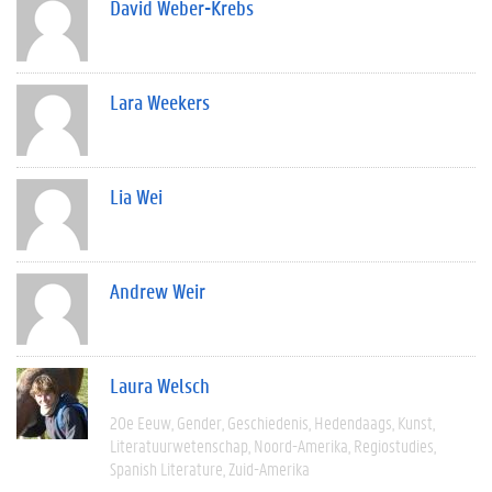
David Weber-Krebs
Lara Weekers
Lia Wei
Andrew Weir
Laura Welsch
20e Eeuw
Gender
Geschiedenis
Hedendaags
Kunst
Literatuurwetenschap
Noord-Amerika
Regiostudies
Spanish Literature
Zuid-Amerika