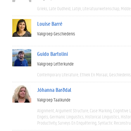
Grieks
Late Oudheid
Latijn
Literatuurwetenschap
Midde
Louise Barré
Vakgroep Geschiedenis
Guido Bartolini
Vakgroep Letterkunde
Contemporary Literature
Ethiek En Moraal
Geschiedenis
Jóhanna Barðdal
Vakgroep Taalkunde
Alignment
Argument Structure
Case Marking
Cognitive L
Engels
Germanic Linguistics
Historical Linguistics
Histor
Productivity
Surveys En Enquêtering
Syntactic Reconstru