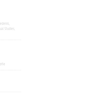
edenis
ual Studies
ofie