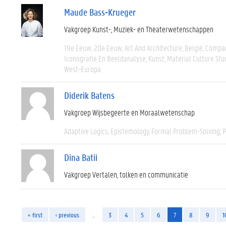
Maude Bass-Krueger
Vakgroep Kunst-, Muziek- en Theaterwetenschappen
19e Eeuw
20e Eeuw
Art And Architecture
België
Compar
Iconografie En Beeldanalyse
Kunst
Material Culture Stu
West-Europa
Diderik Batens
Vakgroep Wijsbegeerte en Moraalwetenschap
Adaptive Logics
Epistemology
Formal Problem-Solving
P
Dina Batii
Vakgroep Vertalen, tolken en communicatie
« first
‹ previous
…
3
4
5
6
7
8
9
1