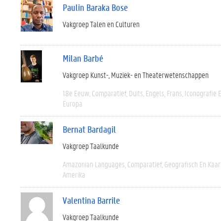
Paulin Baraka Bose
Vakgroep Talen en Culturen
Milan Barbé
Vakgroep Kunst-, Muziek- en Theaterwetenschappen
18e Eeuw
Comparatief
Duits
Engels
Frans
Iconografie 
Europa
Bernat Bardagil
Vakgroep Taalkunde
Amazonian Languages
Comparatief
Geografisch En Kaa
Amerika
Valentina Barrile
Vakgroep Taalkunde