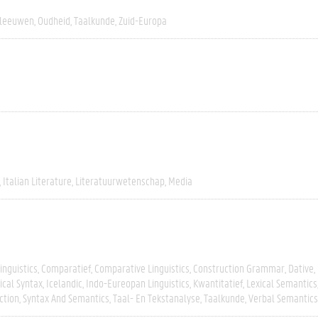
leeuwen
Oudheid
Taalkunde
Zuid-Europa
Italian Literature
Literatuurwetenschap
Media
inguistics
Comparatief
Comparative Linguistics
Construction Grammar
Dative
ical Syntax
Icelandic
Indo-Eureopan Linguistics
Kwantitatief
Lexical Semantics
ction
Syntax And Semantics
Taal- En Tekstanalyse
Taalkunde
Verbal Semantics