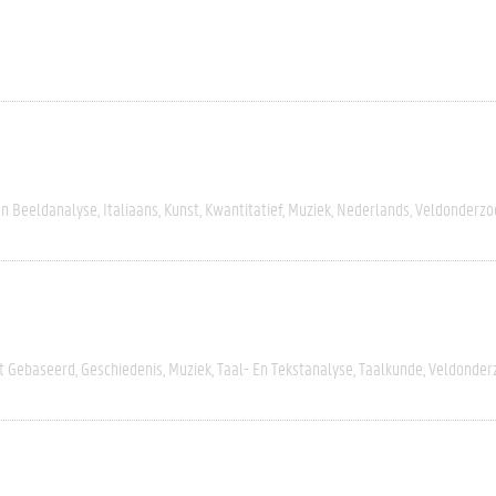
En Beeldanalyse
Italiaans
Kunst
Kwantitatief
Muziek
Nederlands
Veldonderzo
rt Gebaseerd
Geschiedenis
Muziek
Taal- En Tekstanalyse
Taalkunde
Veldonder