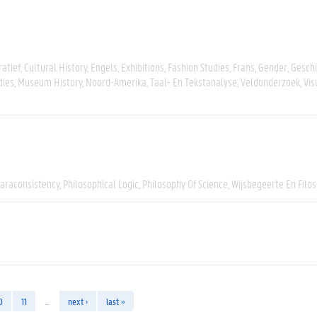
atief
Cultural History
Engels
Exhibitions
Fashion Studies
Frans
Gender
Geschi
dies
Museum History
Noord-Amerika
Taal- En Tekstanalyse
Veldonderzoek
Vis
araconsistency
Philosophical Logic
Philosophy Of Science
Wijsbegeerte En Filos
0
11
…
next ›
last »