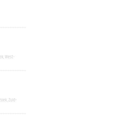
ek
West-
zoek
Zuid-