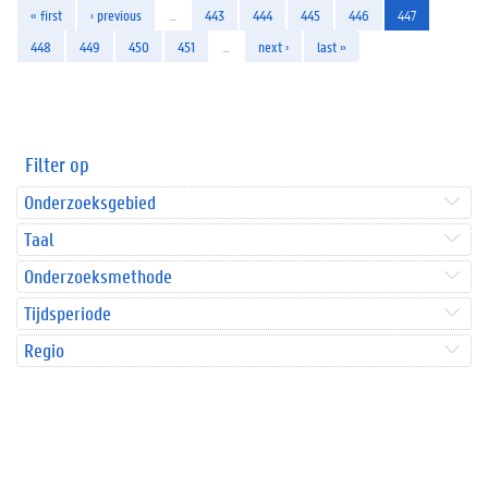
« first
‹ previous
…
443
444
445
446
447
448
449
450
451
…
next ›
last »
Filter op
Onderzoeksgebied
Taal
Onderzoeksmethode
Tijdsperiode
Regio