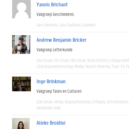
Yannis Brichant
Vakgroep Geschiedenis
Geschiedenis
Late Oudheid
Oudheid
Andrew Benjamin Bricker
Vakgroep Letterkunde
16e Eeuw
17e Eeuw
18e Eeuw
Book History
Comparatie
Literatuurwetenschap
Media
Noord-Amerika
Taal- En T
Inge Brinkman
Vakgroep Talen en Culturen
20e Eeuw
Afrika
Angola/Namibia
Ethiopia
Geschiedenis
Veldonderzoek
Alieke Broidioi