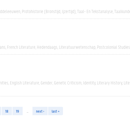
iddeleeuwen
Protohistorie (bronstijd, Ijzertijd)
Taal- En Tekstanalyse
Taalkund
rans
French Literature
Hedendaags
Literatuurwetenschap
Postcolonial Studies
ities
English Literature
Gender
Genetic Criticism
Identity
Literary History
Lit
18
19
…
next ›
last »