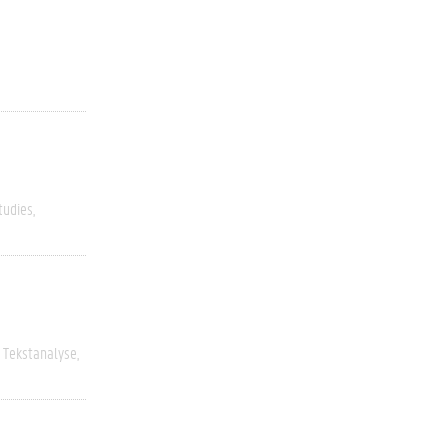
tudies
n Tekstanalyse