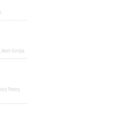
e
West-Europa
erary Theory