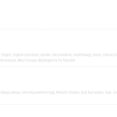
f
Engels
English Literature
Gender
Geschiedenis
Hedendaags
Kunst
Literary S
ekstanalyse
West-Europa
Wijsbegeerte En Filosofie
Gikuyu
Kenya
Literatuurwetenschap
Monster Studies
Oral Narratives
Taal- E