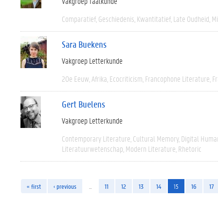
Vakgroep Taalkunde
Comparatief
Geschiedenis
Kwantitatief
Late Oudheid
M
Sara Buekens
Vakgroep Letterkunde
20e Eeuw
Afrika
Ecocriticism
Francophone Literature
F
Gert Buelens
Vakgroep Letterkunde
Contemporary Literature
Cultural Memory
Digital Human
Literatuurwetenschap
Modern Literature
Rhetoric
« first
‹ previous
…
11
12
13
14
15
16
17