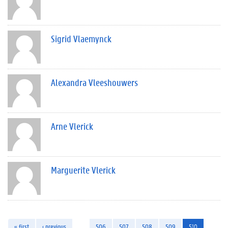
Sigrid Vlaemynck
Alexandra Vleeshouwers
Arne Vlerick
Marguerite Vlerick
« first
‹ previous
…
506
507
508
509
510