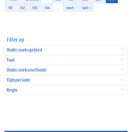
511
512
513
514
…
next ›
last »
Filter op
Onderzoeksgebied
Taal
Onderzoeksmethode
Tijdsperiode
Regio