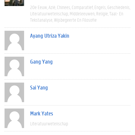
20e Eeuw
Azië
Chinees
Comparatief
Engels
Geschiedenis
Literatuurwetenschap
Middeleeuwen
Religie
Taal- En
Tekstanalyse
Wijsbegeerte En Filosofie
Ayang Utriza Yakin
Gang Yang
Sai Yang
Mark Yates
Literatuurwetenschap