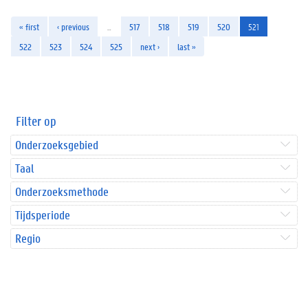
« first
‹ previous
…
517
518
519
520
521
522
523
524
525
next ›
last »
Filter op
Onderzoeksgebied
Taal
Onderzoeksmethode
Tijdsperiode
Regio